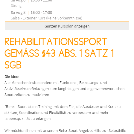
Sa Aug 8
|
10:00 - 11:00
Strong
Sa Aug 8
|
16:00 - 17:00
Salsa - Externer Kurs (keine Vorkenntnisse)
Ganzen Kursplan anzeigen
REHABILITATIONSSPORT
GEMÄSS §43 ABS. 1 SATZ 1 S
GB
Die Idee:
Alle Menschen insbesondere mit Funktions-, Belastungs- und
Aktivitätseinschränkungen zum langfristigen und eigenverantwortlichen
Sporttreiben zu motivieren.
"Reha - Sport ist ein Training, mit dem Ziel, die Ausdauer und Kraft zu
stärken, Koordination und Flexibilität zu verbessern und mehr
Lebensqualität zu erlangen.
Wir möchten Ihnen mit unserem Reha-Sport-Angebot Hilfe zur Selbsthilfe