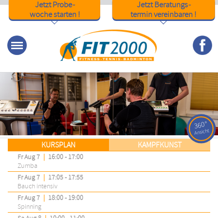
Jetzt Probe
-
Jetzt Beratungs
-
woche starten !
termin vereinbaren !
Menu
KURSPLAN
KAMPFKUNST
Fr Aug 7
|
16:00 - 17:00
Zumba
Fr Aug 7
|
17:05 - 17:55
Bauch intensiv
Fr Aug 7
|
18:00 - 19:00
Spinning