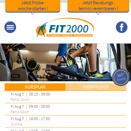
Jetzt Probe
-
Jetzt Beratungs
-
woche starten !
termin vereinbaren !
Menu
KURSPLAN
KAMPFKUNST
Fr Aug 7
|
08:15 - 09:00
Reha-Sport
Fr Aug 7
|
09:05 - 09:50
Reha-Sport
Fr Aug 7
|
16:00 - 17:00
Zumba